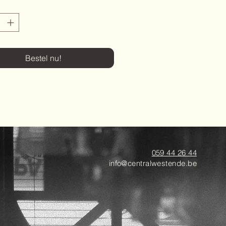
Bestel nu!
059 44 26 44
info@centralwestende.be