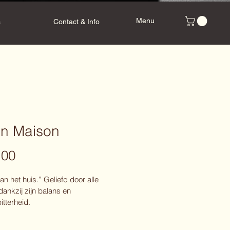
Menu
s
Contact & Info
on Maison
Prijs
,00
an het huis.” Geliefd door alle 
dankzij zijn balans en 
itterheid.