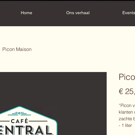
Home
Ons verhaal
Event
Picon Maison
Pic
€ 25
“Picon v
klanten 
zachte b
- 1 liter