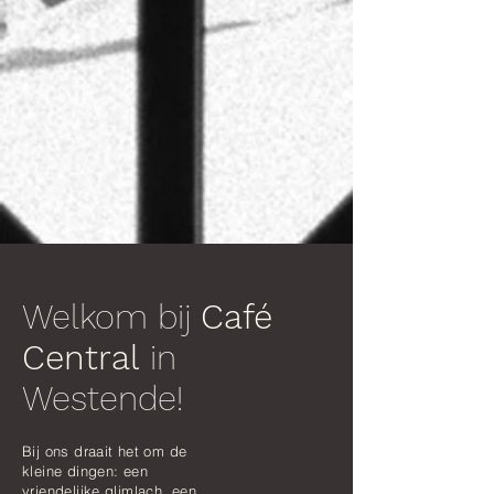
Welkom bij
Café
Central
in
Westende!
Bij ons draait het om de
kleine dingen: een
vriendelijke glimlach, een